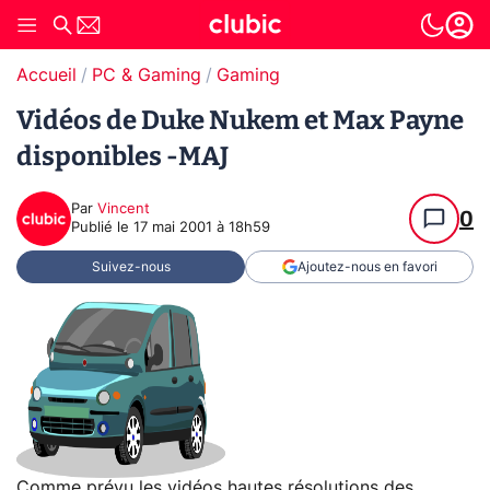
Accueil
PC & Gaming
Gaming
Vidéos de Duke Nukem et Max Payne
disponibles -MAJ
Par
Vincent
0
Publié le
17 mai 2001 à 18h59
Suivez-nous
Ajoutez-nous en favori
Comme prévu les vidéos hautes résolutions des