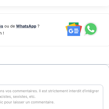
és
ou de
WhatsApp
?
h !