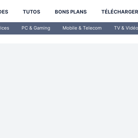
DES
TUTOS
BONS PLANS
TÉLÉCHARGE
vices
PC & Gaming
Mobile & Telecom
TV & Vidé