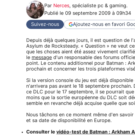
Par
Nerces
,
spécialiste pc & gaming
.
Publié le
09 septembre 2009 à 09h34
Suivez-nous
Ajoutez-nous en favori
Goo
Depuis déjà quelques jours, il est question de 
Asylum de Rocksteady. « Question » ne veut ce
que les choses aient été assez vivement clarifi
le
message
d'un responsable des forums officie
point. Le contenu additionnel pour Batman : Ar
prochain et concerner les trois plateformes vis
Si la version console du jeu est déjà disponible 
n'arrivera pas avant le 18 septembre prochain. 
ce DLC pour le 17 septembre, il se pourrait que l
moins que la sortie européenne du DLC soit déca
semble en revanche déjà acquise quelle que soit
Nous tâchons en ce moment même d'en savoir pl
et sa date de disponibilité en Europe.
Consulter le
vidéo-test de Batman : Arkham As