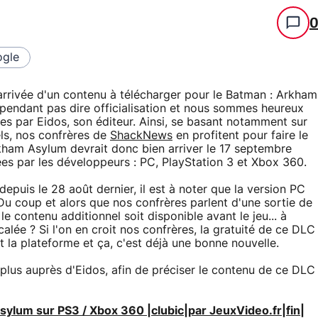
gle
l'arrivée d'un contenu à télécharger pour le Batman : Arkham
pendant pas dire officialisation et nous sommes heureux
ées par Eidos, son éditeur. Ainsi, se basant notamment sur
ls, nos confrères de
ShackNews
en profitent pour faire le
kham Asylum devrait donc bien arriver le 17 septembre
ées par les développeurs : PC, PlayStation 3 et Xbox 360.
depuis le 28 août dernier, il est à noter que la version PC
Du coup et alors que nos confrères parlent d'une sortie de
e contenu additionnel soit disponible avant le jeu... à
lée ? Si l'on en croit nos confrères, la gratuité de ce DLC
 la plateforme et ça, c'est déjà une bonne nouvelle.
us auprès d'Eidos, afin de préciser le contenu de ce DLC
ylum sur PS3 / Xbox 360 |clubic|par JeuxVideo.fr|fin|