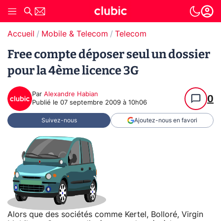
Accueil
Mobile & Telecom
Telecom
Free compte déposer seul un dossier
pour la 4ème licence 3G
Par
Alexandre Habian
0
Publié le
07 septembre 2009 à 10h06
Suivez-nous
Ajoutez-nous en favori
Alors que des sociétés comme Kertel, Bolloré, Virgin