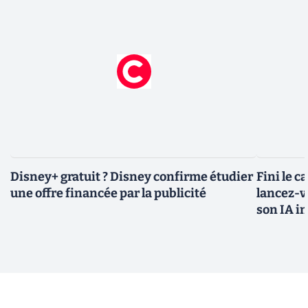
Disney+ gratuit ? Disney confirme étudier
Fini le c
une offre financée par la publicité
lancez-vo
son IA i