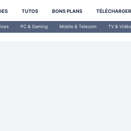
DES
TUTOS
BONS PLANS
TÉLÉCHARGE
vices
PC & Gaming
Mobile & Telecom
TV & Vidé