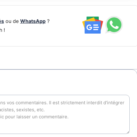
és
ou de
WhatsApp
?
h !