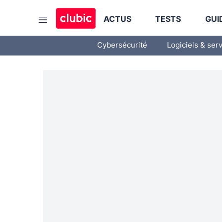
ACTUS
TESTS
GUI
Cybersécurité
Logiciels & ser