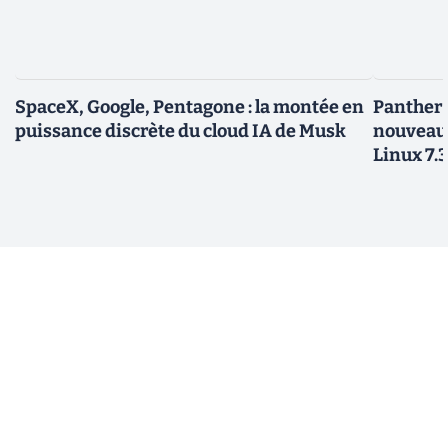
SpaceX, Google, Pentagone : la montée en
Panther L
puissance discrète du cloud IA de Musk
nouveau
Linux 7.