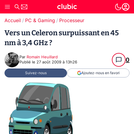
Accueil
PC & Gaming
Processeur
Vers un Celeron surpuissant en 45
nm à 3,4 GHz ?
Par
Romain Heuillard
0
Publié le
27 août 2009 à 13h26
Suivez-nous
Ajoutez-nous en favori