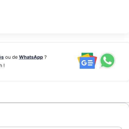
és
ou de
WhatsApp
?
h !