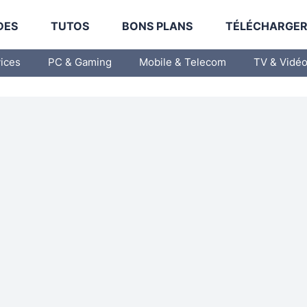
DES
TUTOS
BONS PLANS
TÉLÉCHARGE
vices
PC & Gaming
Mobile & Telecom
TV & Vidé