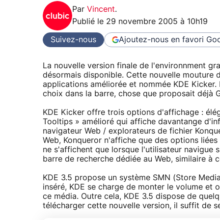
Par
Vincent
.
Publié le
29 novembre 2005 à 10h19
Suivez-nous
Ajoutez-nous en favori
Goo
La nouvelle version finale de l'environnment gr
désormais disponible. Cette nouvelle mouture d
applications améliorée et nommée KDE Kicker. 
choix dans la barre, chose que proposait déjà
KDE Kicker offre trois options d'affichage : él
Tooltips » amélioré qui affiche davantange d'in
navigateur Web / explorateurs de fichier Konquero
Web, Konqueror n'affiche que des options liées 
ne s'affichent que lorsque l'utilisateur navigue
barre de recherche dédiée au Web, similaire à ce
KDE 3.5 propose un système SMN (Store Media N
inséré, KDE se charge de monter le volume et offr
ce média. Outre cela, KDE 3.5 dispose de quel
télécharger cette nouvelle version, il suffit de 