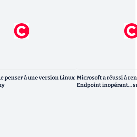
 penser à une version Linux
Microsoft a réussi à re
xy
Endpoint inopérant... s