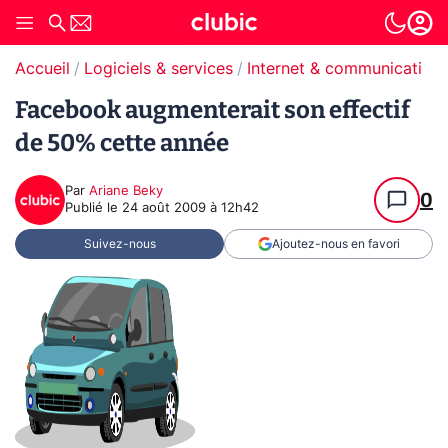
Accueil
Logiciels & services
Internet & communication
Facebook augmenterait son effectif
de 50% cette année
Par
Ariane Beky
0
Publié le
24 août 2009 à 12h42
Suivez-nous
Ajoutez-nous en favori