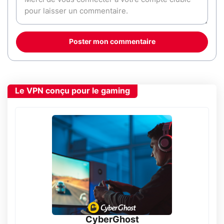
Poster mon commentaire
Le VPN conçu pour le gaming
CyberGhost