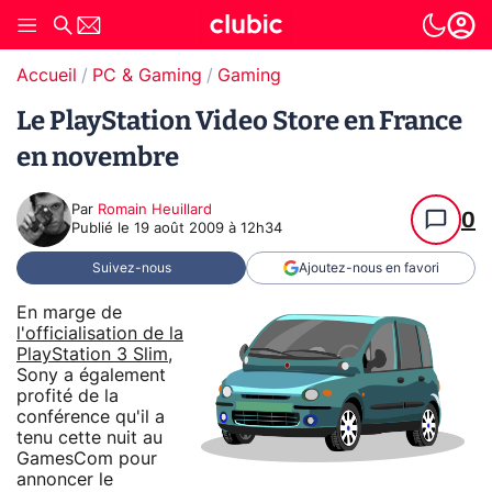
Accueil
PC & Gaming
Gaming
Le PlayStation Video Store en France
en novembre
Par
Romain Heuillard
0
Publié le
19 août 2009 à 12h34
Suivez-nous
Ajoutez-nous en favori
En marge de
l'officialisation de la
PlayStation 3 Slim
,
Sony a également
profité de la
conférence qu'il a
tenu cette nuit au
GamesCom pour
annoncer le