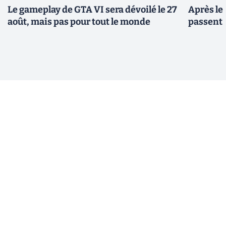
Le gameplay de GTA VI sera dévoilé le 27
Après le
août, mais pas pour tout le monde
passent 