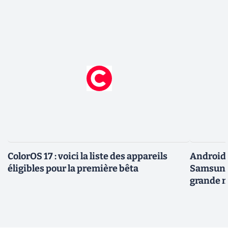
ColorOS 17 : voici la liste des appareils
Android 
éligibles pour la première bêta
Samsung 
grande m