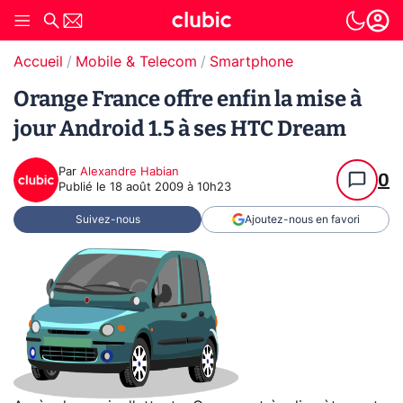
Accueil
Mobile & Telecom
Smartphone
Orange France offre enfin la mise à
jour Android 1.5 à ses HTC Dream
Par
Alexandre Habian
0
Publié le
18 août 2009 à 10h23
Suivez-nous
Ajoutez-nous en favori