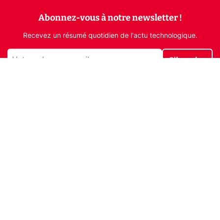
Abonnez-vous à notre newsletter !
Recevez un résumé quotidien de l'actu technologique.
S'inscrire
En cliquant sur s'inscrire, j’accepte de recevoir par email des
informations, actualités et offres commerciales de Clubic.
Conformément au RGPD, vous pouvez retirer votre consentement
à tout moment en cliquant sur le lien de désinscription présent
dans chaque email. Pour en savoir plus sur la gestion de vos
données, consultez notre
Politique de confidentialité
Indépendance, transparence et expertise
Clubic est un média de recommandation de produits