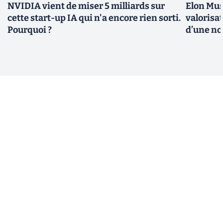
NVIDIA vient de miser 5 milliards sur
Elon Mus
cette start-up IA qui n'a encore rien sorti.
valorisat
Pourquoi ?
d’une no