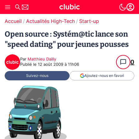
Accueil
Actualités High-Tech
Start-up
Open source : Systém@tic lance son
"speed dating" pour jeunes pousses
Par
Matthieu Dailly
0
Publié le
12 août 2009 à 11h06
Suivez-nous
Ajoutez-nous en favori