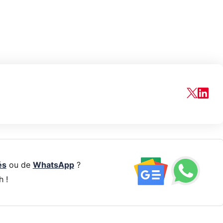
és
ou de
WhatsApp
?
h !