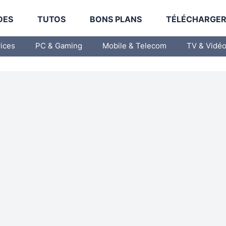
DES
TUTOS
BONS PLANS
TÉLÉCHARGE
vices
PC & Gaming
Mobile & Telecom
TV & Vidé