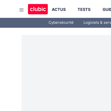
ACTUS
TESTS
GUI
Cybersécurité
Logiciels & ser