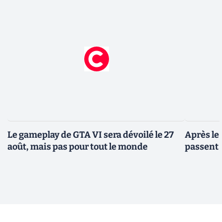
Le gameplay de GTA VI sera dévoilé le 27
Après le
août, mais pas pour tout le monde
passent 