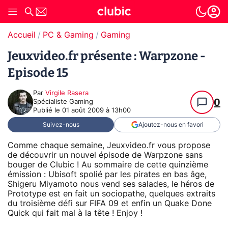
Accueil
PC & Gaming
Gaming
Jeuxvideo.fr présente : Warpzone -
Episode 15
Par
Virgile Rasera
0
Spécialiste Gaming
Publié le
01 août 2009 à 13h00
Suivez-nous
Ajoutez-nous en favori
Comme chaque semaine, Jeuxvideo.fr vous propose
de découvrir un nouvel épisode de Warpzone sans
bouger de Clubic ! Au sommaire de cette quinzième
émission : Ubisoft spolié par les pirates en bas âge,
Shigeru Miyamoto nous vend ses salades, le héros de
Prototype est en fait un sociopathe, quelques extraits
du troisième défi sur FIFA 09 et enfin un Quake Done
Quick qui fait mal à la tête ! Enjoy !