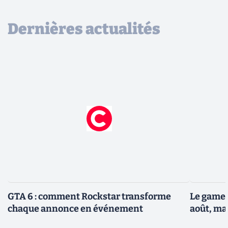
Dernières actualités
GTA 6 : comment Rockstar transforme
Le gamep
chaque annonce en événement
août, ma