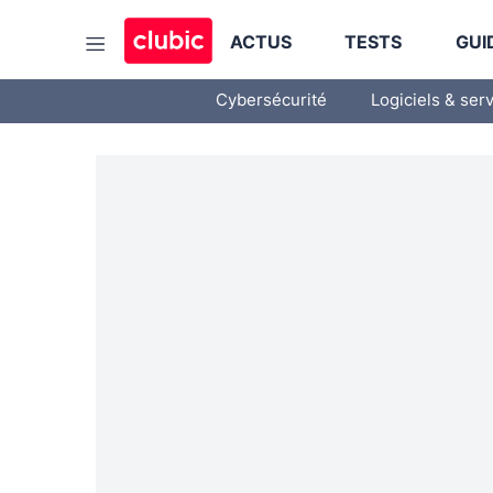
ACTUS
TESTS
GUI
Cybersécurité
Logiciels & ser