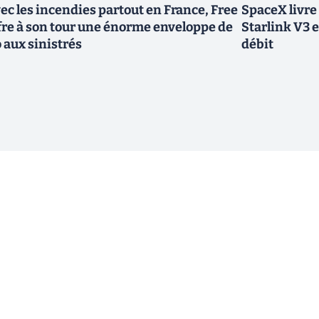
ec les incendies partout en France, Free
SpaceX livre
fre à son tour une énorme enveloppe de
Starlink V3 e
 aux sinistrés
débit
ewsletter !
En cliquant sur s'inscrire, j’accepte
offres commerciales de Clubic. Co