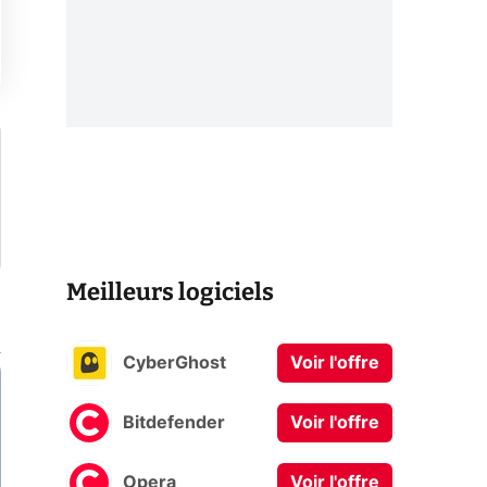
Meilleurs logiciels
CyberGhost
Voir l'offre
Bitdefender
Voir l'offre
Opera
Voir l'offre