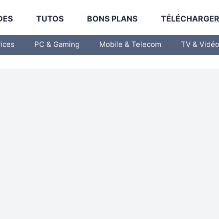
DES
TUTOS
BONS PLANS
TÉLÉCHARGE
vices
PC & Gaming
Mobile & Telecom
TV & Vidé