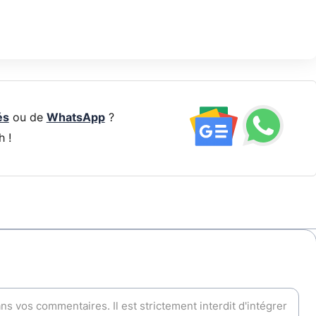
és
ou de
WhatsApp
?
h !