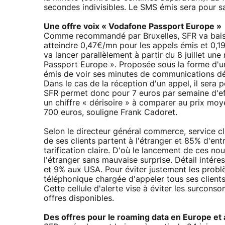
secondes indivisibles. Le SMS émis sera pour s
Une offre voix « Vodafone Passport Europe »
Comme recommandé par Bruxelles, SFR va baisse
atteindre 0,47€/mn pour les appels émis et 0,1
va lancer parallèlement à partir du 8 juillet u
Passport Europe ». Proposée sous la forme d'un
émis de voir ses minutes de communications déc
Dans le cas de la réception d'un appel, il sera 
SFR permet donc pour 7 euros par semaine d'ef
un chiffre « dérisoire » à comparer au prix mo
700 euros, souligne Frank Cadoret.
Selon le directeur général commerce, service cl
de ses clients partent à l'étranger et 85% d'en
tarification claire. D'où le lancement de ces nouv
l'étranger sans mauvaise surprise. Détail intér
et 9% aux USA. Pour éviter justement les problè
téléphonique chargée d'appeler tous ses client
Cette cellule d'alerte vise à éviter les surcons
offres disponibles.
Des offres pour le roaming data en Europe et