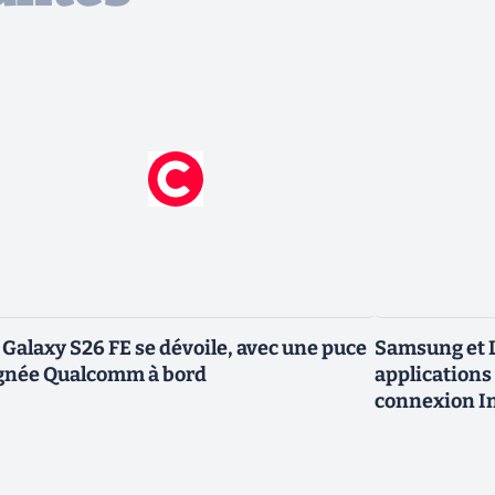
 Galaxy S26 FE se dévoile, avec une puce
Samsung et L
gnée Qualcomm à bord
applications 
connexion In