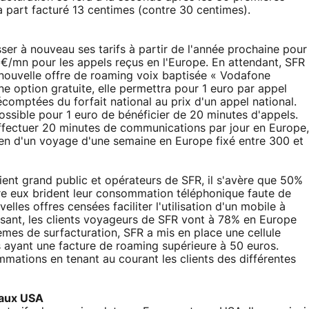
a part facturé 13 centimes (contre 30 centimes).
r à nouveau ses tarifs à partir de l'année prochaine pour
9€/mn pour les appels reçus en l'Europe. En attendant, SFR
ne nouvelle offre de roaming voix baptisée « Vodafone
e option gratuite, elle permettra pour 1 euro par appel
omptées du forfait national au prix d'un appel national.
possible pour 1 euro de bénéficier de 20 minutes d'appels.
fectuer 20 minutes de communications par jour en Europe,
yen d'un voyage d'une semaine en Europe fixé entre 300 et
ient grand public et opérateurs de SFR, il s'avère que 50%
tre eux brident leur consommation téléphonique faute de
elles offres censées faciliter l'utilisation d'un mobile à
essant, les clients voyageurs de SFR vont à 78% en Europe
mes de surfacturation, SFR a mis en place une cellule
s ayant une facture de roaming supérieure à 50 euros.
ommations en tenant au courant les clients des différentes
 aux USA