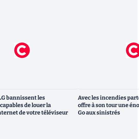
G bannissent les
Avec les incendies part
capables de louer la
offre à son tour une é
ternet de votre téléviseur
Go aux sinistrés