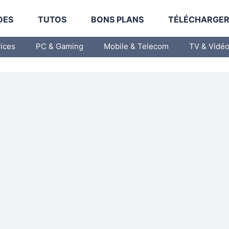
DES
TUTOS
BONS PLANS
TÉLÉCHARGE
vices
PC & Gaming
Mobile & Telecom
TV & Vidé