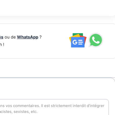
és
ou de
WhatsApp
?
h !