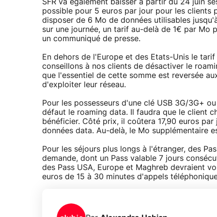
SFR va également baisser à partir du 24 juin se
possible pour 5 euros par jour pour les clients
disposer de 6 Mo de données utilisables jusqu'à 
sur une journée, un tarif au-delà de 1€ par Mo 
un communiqué de presse.
En dehors de l'Europe et des Etats-Unis le tarif
conseillons à nos clients de désactiver le roam
que l'essentiel de cette somme est reversée aux
d'exploiter leur réseau.
Pour les possesseurs d'une clé USB 3G/3G+ ou 
défaut le roaming data. Il faudra que le client c
bénéficier. Côté prix, il coûtera 17,90 euros pa
données data. Au-delà, le Mo supplémentaire es
Pour les séjours plus longs à l'étranger, des Pa
demande, dont un Pass valable 7 jours consécu
des Pass USA, Europe et Maghreb devraient voir 
euros de 15 à 30 minutes d'appels téléphonique