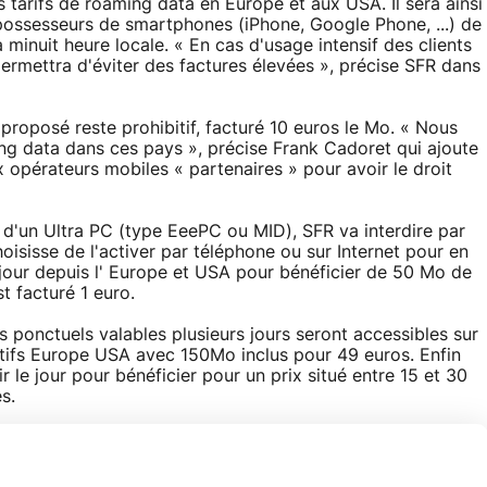
s tarifs de roaming data en Europe et aux USA. Il sera ainsi
 possesseurs de smartphones (iPhone, Google Phone, ...) de
minuit heure locale. « En cas d'usage intensif des clients
permettra d'éviter des factures élevées », précise SFR dans
 proposé reste prohibitif, facturé 10 euros le Mo. « Nous
ing data dans ces pays », précise Frank Cadoret qui ajoute
 opérateurs mobiles « partenaires » pour avoir le droit
d'un Ultra PC (type EeePC ou MID), SFR va interdire par
hoisisse de l'activer par téléphone ou sur Internet pour en
r jour depuis l' Europe et USA pour bénéficier de 50 Mo de
t facturé 1 euro.
ss ponctuels valables plusieurs jours seront accessibles sur
tifs Europe USA avec 150Mo inclus pour 49 euros. Enfin
le jour pour bénéficier pour un prix situé entre 15 et 30
s.