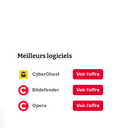
Meilleurs logiciels
CyberGhost
Voir l'offre
Bitdefender
Voir l'offre
Opera
Voir l'offre