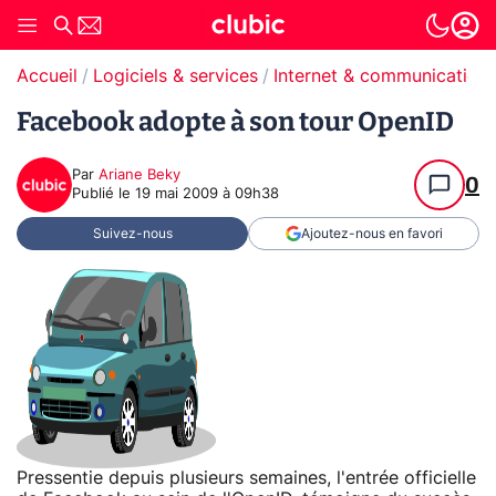
Accueil
Logiciels & services
Internet & communication
Facebook adopte à son tour OpenID
Par
Ariane Beky
0
Publié le
19 mai 2009 à 09h38
Suivez-nous
Ajoutez-nous en favori
Pressentie depuis plusieurs semaines, l'entrée officielle