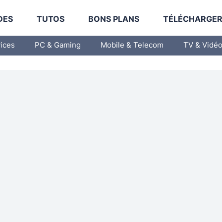
DES
TUTOS
BONS PLANS
TÉLÉCHARGE
vices
PC & Gaming
Mobile & Telecom
TV & Vidé