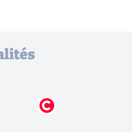
lités