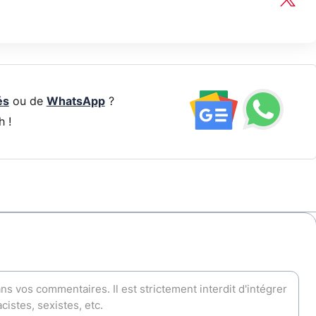
és
ou de
WhatsApp
?
h !