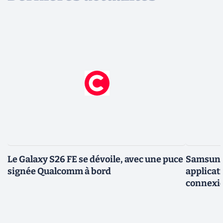
Le Galaxy S26 FE se dévoile, avec une puce
Samsung 
signée Qualcomm à bord
applicati
connexio