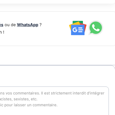
és
ou de
WhatsApp
?
h !