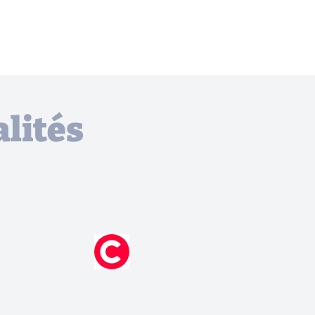
lités