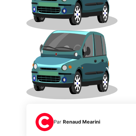
Par
Renaud Mearini