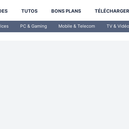
DES
TUTOS
BONS PLANS
TÉLÉCHARGE
vices
PC & Gaming
Mobile & Telecom
TV & Vidé