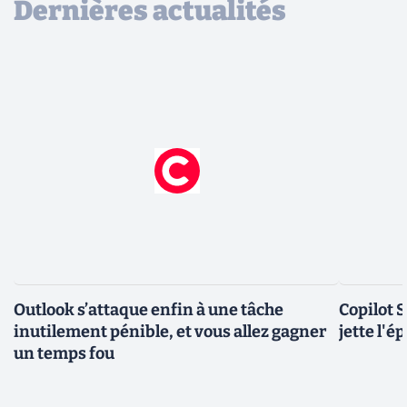
Dernières actualités
Outlook s’attaque enfin à une tâche
Copilot 
inutilement pénible, et vous allez gagner
jette l'é
un temps fou