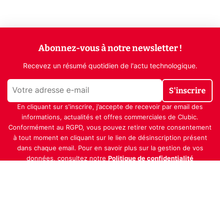
Abonnez-vous à notre newsletter !
Recevez un résumé quotidien de l'actu technologique.
S'inscrire
En cliquant sur s'inscrire, j’accepte de recevoir par email des
informations, actualités et offres commerciales de Clubic.
Conformément au RGPD, vous pouvez retirer votre consentement
à tout moment en cliquant sur le lien de désinscription présent
dans chaque email. Pour en savoir plus sur la gestion de vos
données, consultez notre
Politique de confidentialité