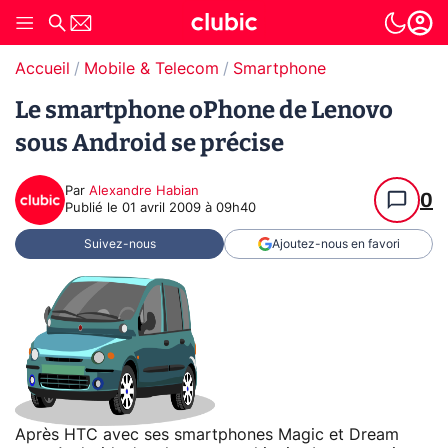
Accueil
Mobile & Telecom
Smartphone
Le smartphone oPhone de Lenovo
sous Android se précise
Par
Alexandre Habian
0
Publié le
01 avril 2009 à 09h40
Suivez-nous
Ajoutez-nous en favori
Après HTC avec ses smartphones Magic et Dream