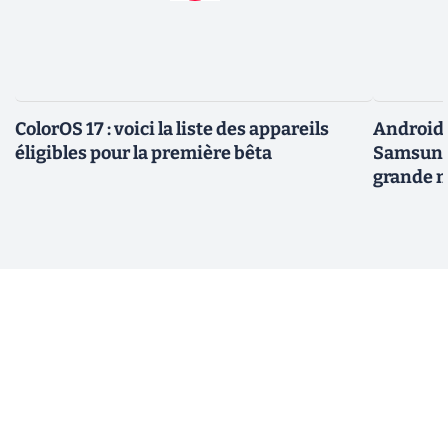
ColorOS 17 : voici la liste des appareils
Android 
éligibles pour la première bêta
Samsung 
grande m