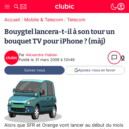
Accueil
Mobile & Telecom
Telecom
Bouygtel lancera-t-il à son tour un
bouquet TV pour iPhone ? (màj)
Par
Alexandre Habian
0
Publié le
31 mars 2009 à 12h49
Suivez-nous
Ajoutez-nous en favori
Alors que SFR et Orange vont lancer au début du mois