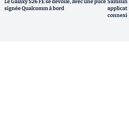
Le Galaxy S26 FE se dévoile, avec une puce
Samsung 
signée Qualcomm à bord
applicati
connexio