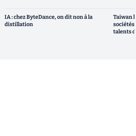
IA : chez ByteDance, on dit non à la
Taiwan l
distillation
sociétés
talents d