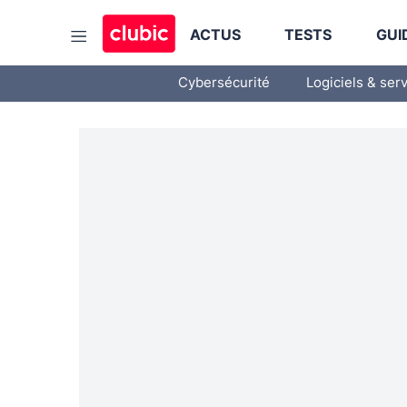
ACTUS
TESTS
GUI
Cybersécurité
Logiciels & ser