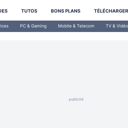
DES
TUTOS
BONS PLANS
TÉLÉCHARGE
vices
PC & Gaming
Mobile & Telecom
TV & Vidé