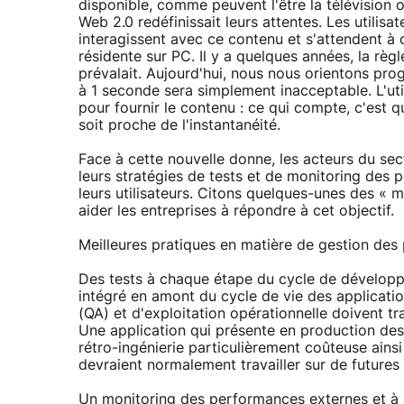
disponible, comme peuvent l'être la télévision 
Web 2.0 redéfinissait leurs attentes. Les utilisa
interagissent avec ce contenu et s'attendent à 
résidente sur PC. Il y a quelques années, la r
prévalait. Aujourd'hui, nous nous orientons pr
à 1 seconde sera simplement inacceptable. L'util
pour fournir le contenu : ce qui compte, c'est qu
soit proche de l'instantanéité.
Face à cette nouvelle donne, les acteurs du sect
leurs stratégies de tests et de monitoring des 
leurs utilisateurs. Citons quelques-unes des « m
aider les entreprises à répondre à cet objectif.
Meilleures pratiques en matière de gestion de
Des tests à chaque étape du cycle de développe
intégré en amont du cycle de vie des applicati
(QA) et d'exploitation opérationnelle doivent t
Une application qui présente en production de
rétro-ingénierie particulièrement coûteuse ains
devraient normalement travailler sur de futures 
Un monitoring des performances externes et à p