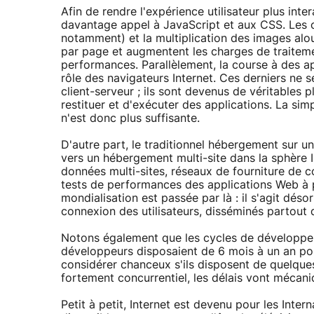
Afin de rendre l'expérience utilisateur plus inter
davantage appel à JavaScript et aux CSS. Les c
notamment) et la multiplication des images alou
par page et augmentent les charges de traitemen
performances. Parallèlement, la course à des app
rôle des navigateurs Internet. Ces derniers ne
client-serveur ; ils sont devenus de véritables p
restituer et d'exécuter des applications. La si
n'est donc plus suffisante.
D'autre part, le traditionnel hébergement sur u
vers un hébergement multi-site dans la sphère I
données multi-sites, réseaux de fourniture de c
tests de performances des applications Web à par
mondialisation est passée par là : il s'agit déso
connexion des utilisateurs, disséminés partout
Notons également que les cycles de développem
développeurs disposaient de 6 mois à un an pou
considérer chanceux s'ils disposent de quelqu
fortement concurrentiel, les délais vont mécani
Petit à petit, Internet est devenu pour les Inte