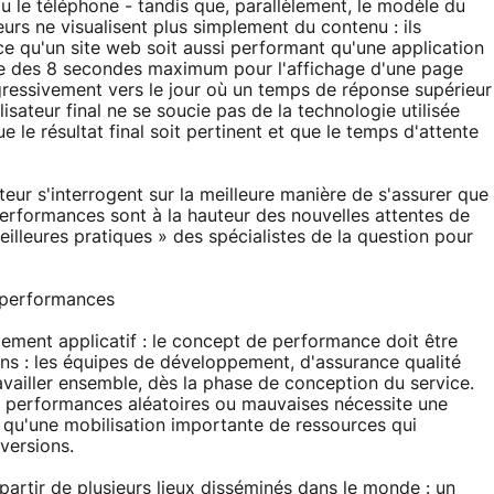
ou le téléphone - tandis que, parallèlement, le modèle du
teurs ne visualisent plus simplement du contenu : ils
ce qu'un site web soit aussi performant qu'une application
ègle des 8 secondes maximum pour l'affichage d'une page
ogressivement vers le jour où un temps de réponse supérieur
isateur final ne se soucie pas de la technologie utilisée
e le résultat final soit pertinent et que le temps d'attente
eur s'interrogent sur la meilleure manière de s'assurer que
performances sont à la hauteur des nouvelles attentes de
eilleures pratiques » des spécialistes de la question pour
s performances
ment applicatif : le concept de performance doit être
ons : les équipes de développement, d'assurance qualité
ravailler ensemble, dès la phase de conception du service.
s performances aléatoires ou mauvaises nécessite une
i qu'une mobilisation importante de ressources qui
versions.
artir de plusieurs lieux disséminés dans le monde : un