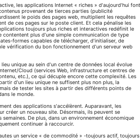
active, les applications Internet « riches » d'aujourd'hui fon
ontenus provenant de tierces parties (publicité
rdissent le poids des pages web, multiplient les requêtes
t de ces pages sur le poste client. Et cela pénalise les
lications toujours plus riches et interactives redéfinit le
 se contentent plus d'une simple communication de type
lates-formes capables de télécharger, d'initialiser, de
mple vérification du bon fonctionnement d'un serveur web
n lieu unique au sein d'un centre de données local évolue
nternet/Cloud (services Web, infrastructure et centres de
ontenu, etc.), ce qui décuple encore cette complexité. Les
tir d'un lieu unique ne suffisent plus non plus, la
rmais de tester les sites à partir des différents points de
 dans le monde.
ent des applications s'accélèrent. Auparavant, les
r créer un nouveau site. Désormais, ils peuvent se
es semaines. De plus, dans un environnement économique
quement continuer à raccourcir.
rnautes un service « de commodité » -toujours actif, toujours