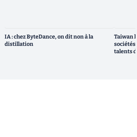
IA : chez ByteDance, on dit non à la
Taiwan l
distillation
sociétés
talents d