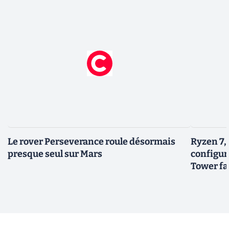
Le rover Perseverance roule désormais
Ryzen 7,
presque seul sur Mars
configur
Tower fai