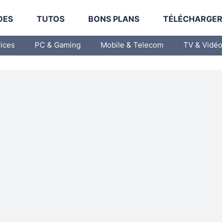
DES
TUTOS
BONS PLANS
TÉLÉCHARGE
vices
PC & Gaming
Mobile & Telecom
TV & Vidé