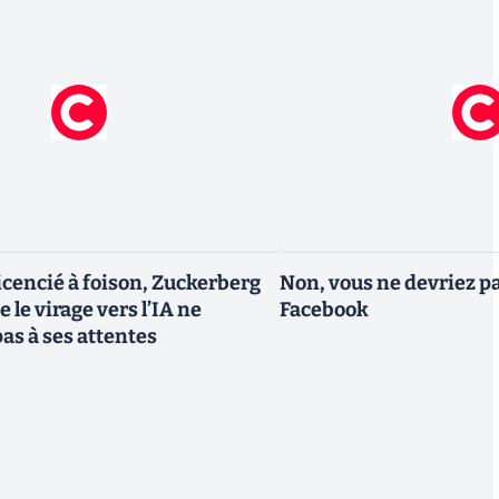
icencié à foison, Zuckerberg
Non, vous ne devriez pa
 le virage vers l’IA ne
Facebook
as à ses attentes