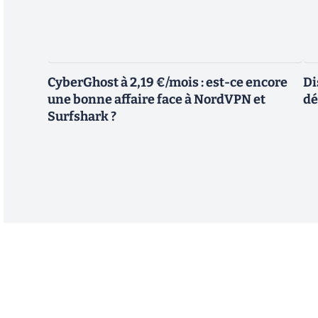
CyberGhost à 2,19 €/mois : est-ce encore
Di
une bonne affaire face à NordVPN et
dé
Surfshark ?