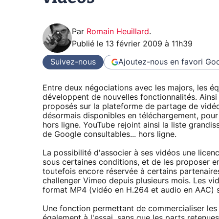
Par
Romain Heuillard
.
Publié le
13 février 2009 à 11h39
Suivez-nous
Ajoutez-nous en favori
Goo
Entre deux négociations avec les majors, les 
développent de nouvelles fonctionnalités. Ainsi
proposés sur la plateforme de partage de vidé
désormais disponibles en téléchargement, pour 
hors ligne. YouTube rejoint ainsi la liste grandi
de Google consultables... hors ligne.
La possibilité d'associer à ses vidéos une lice
sous certaines conditions, et de les proposer en
toutefois encore réservée à certains partenaires
challenger Vimeo depuis plusieurs mois. Les vi
format MP4 (vidéo en H.264 et audio en AAC) 
Une fonction permettant de commercialiser les
également à l'essai, sans que les parts retenues