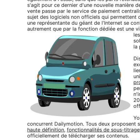
s'agit pour ce dernier d'une nouvelle manière d
vente passe par le service de paiement central
sujet des logiciels non officiels qui permetten
une représentante du géant de l'Internet se co
autrement que par la fonction dédiée est une v
le
so
la
Di
ex
li
un
pr
pe
n'
20
of
Yo
concurrent Dailymotion. Tous deux proposent s
haute définition
,
fonctionnalités de sous-titrage
officiellement de télécharger ses contenus.