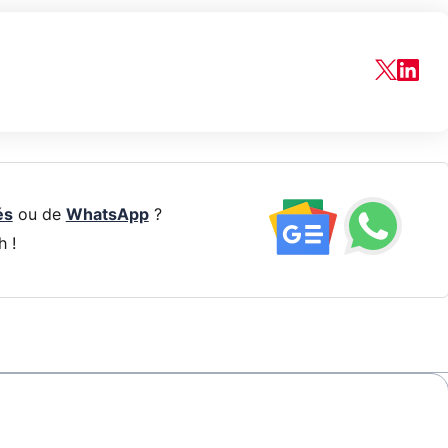
és
ou de
WhatsApp
?
h !