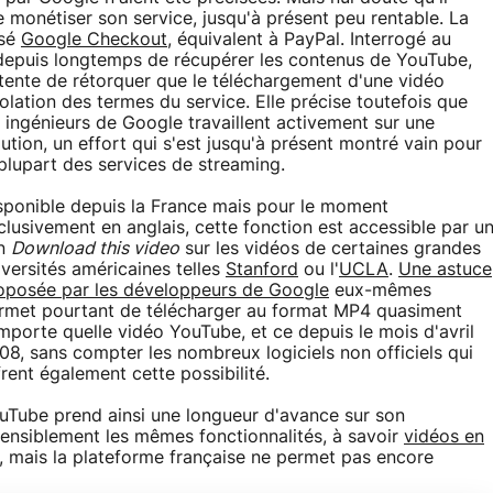
e monétiser son service, jusqu'à présent peu rentable. La
isé
Google Checkout
, équivalent à PayPal. Interrogé au
t depuis longtemps de récupérer les contenus de YouTube,
ntente de rétorquer que le téléchargement d'une vidéo
iolation des termes du service.
Elle précise toutefois que
s ingénieurs de Google travaillent activement sur une
lution, un effort qui s'est jusqu'à présent montré vain pour
 plupart des services de streaming.
sponible depuis la France mais pour le moment
clusivement en anglais, cette fonction est accessible par u
en
Download this video
sur les vidéos de certaines grandes
iversités américaines telles
Stanford
ou l'
UCLA
.
Une astuce
oposée par les développeurs de Google
eux-mêmes
rmet pourtant de télécharger au format MP4 quasiment
importe quelle vidéo YouTube, et ce depuis le mois d'avril
08, sans compter les nombreux logiciels non officiels qui
frent également cette possibilité.
uTube prend ainsi une longueur d'avance sur son
ensiblement les mêmes fonctionnalités, à savoir
vidéos en
, mais la plateforme française ne permet pas encore