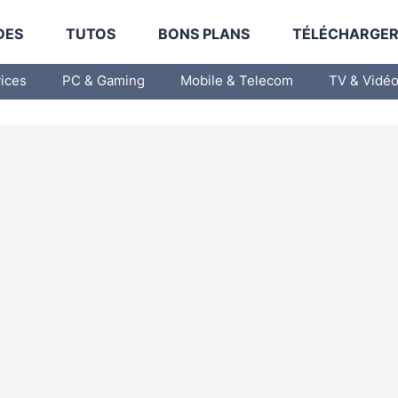
DES
TUTOS
BONS PLANS
TÉLÉCHARGE
vices
PC & Gaming
Mobile & Telecom
TV & Vidé