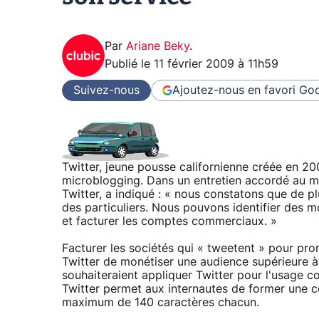
Par
Ariane Beky
.
Publié le
11 février 2009 à 11h59
Suivez-nous
Ajoutez-nous en favori
Goo
Twitter, jeune pousse californienne créée en 20
microblogging. Dans un entretien accordé au 
Twitter, a indiqué : « nous constatons que de plu
des particuliers. Nous pouvons identifier des 
et facturer les comptes commerciaux. »
Facturer les sociétés qui « tweetent » pour pro
Twitter de monétiser une audience supérieure à 6 
souhaiteraient appliquer Twitter pour l'usage
Twitter permet aux internautes de former une
maximum de 140 caractères chacun.