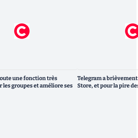
ute une fonction très
Telegram a brièvement é
r les groupes et améliore ses
Store, et pour la pire d