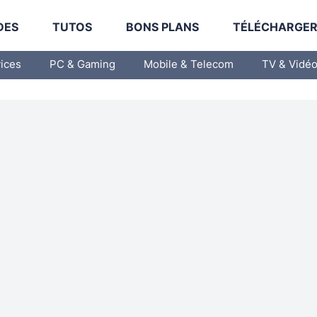
DES
TUTOS
BONS PLANS
TÉLÉCHARGE
vices
PC & Gaming
Mobile & Telecom
TV & Vidé