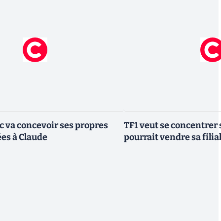
ic va concevoir ses propres
TF1 veut se concentrer 
es à Claude
pourrait vendre sa fili