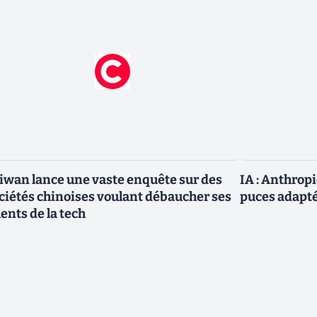
iwan lance une vaste enquête sur des
IA : Anthrop
ciétés chinoises voulant débaucher ses
puces adapté
lents de la tech