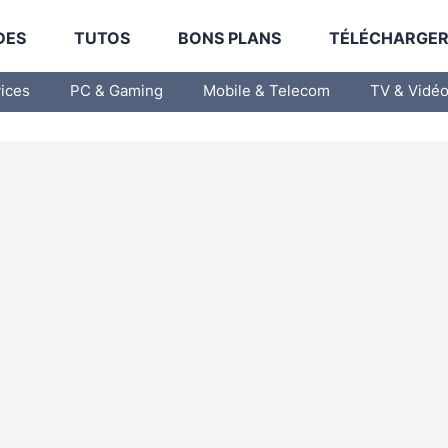
DES
TUTOS
BONS PLANS
TÉLÉCHARGE
vices
PC & Gaming
Mobile & Telecom
TV & Vidé