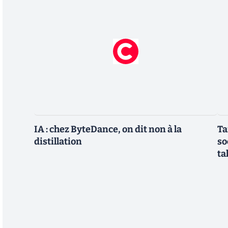
IA : chez ByteDance, on dit non à la
Ta
distillation
so
ta