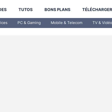
DES
TUTOS
BONS PLANS
TÉLÉCHARGE
vices
PC & Gaming
Mobile & Telecom
TV & Vidé