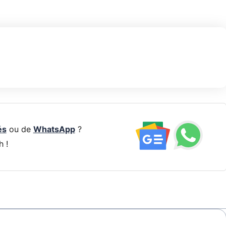
és
ou de
WhatsApp
?
h !