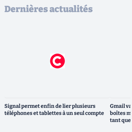
Dernières actualités
Signal permet enfin de lier plusieurs
Gmail va
téléphones et tablettes à un seul compte
boîtes m
tant que