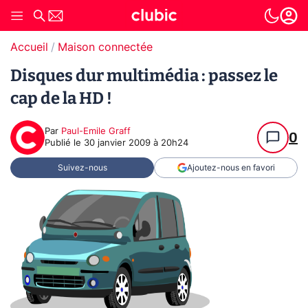
Accueil
Maison connectée
Disques dur multimédia : passez le
cap de la HD !
Par
Paul-Emile Graff
0
Publié le
30 janvier 2009 à 20h24
Suivez-nous
Ajoutez-nous en favori