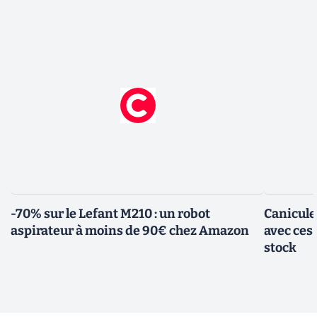
-70% sur le Lefant M210 : un robot
Canicule
aspirateur à moins de 90€ chez Amazon
avec ces
stock