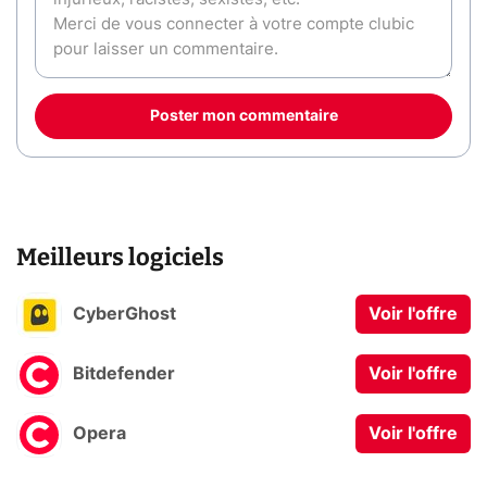
Poster mon commentaire
Meilleurs logiciels
CyberGhost
Voir l'offre
Bitdefender
Voir l'offre
Opera
Voir l'offre