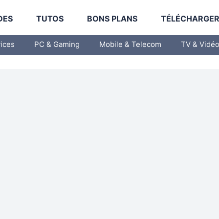
DES
TUTOS
BONS PLANS
TÉLÉCHARGE
vices
PC & Gaming
Mobile & Telecom
TV & Vidé