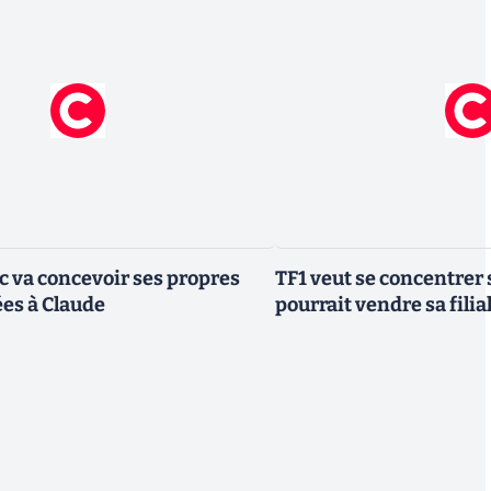
ic va concevoir ses propres
TF1 veut se concentrer 
es à Claude
pourrait vendre sa fili