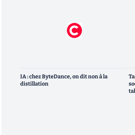
IA : chez ByteDance, on dit non à la
Ta
distillation
so
ta