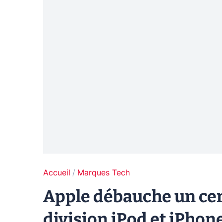
Accueil
Marques Tech
Apple débauche un cer
division iPod et iPhon