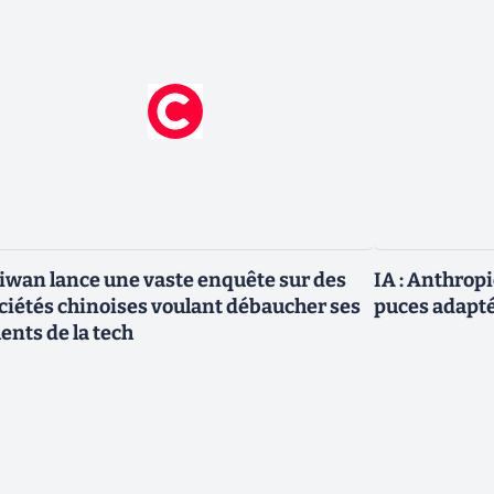
iwan lance une vaste enquête sur des
IA : Anthrop
ciétés chinoises voulant débaucher ses
puces adapté
lents de la tech