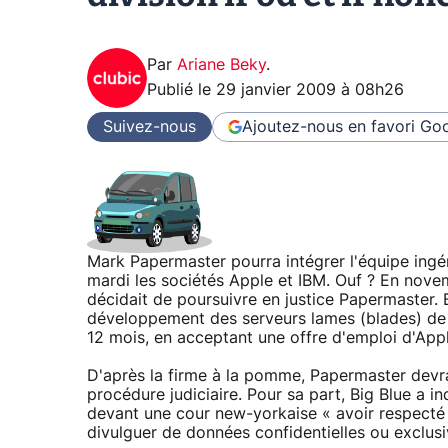
Par
Ariane Beky
.
Publié le
29 janvier 2009 à 08h26
Suivez-nous
Ajoutez-nous en favori
Goo
Mark Papermaster pourra intégrer l'équipe ingén
mardi les sociétés Apple et IBM. Ouf ? En nove
décidait de poursuivre en justice Papermaster. 
développement des serveurs lames (blades) de 
12 mois, en acceptant une offre d'emploi d'Appl
D'après la firme à la pomme, Papermaster devrait
procédure judiciaire. Pour sa part, Big Blue a i
devant une cour new-yorkaise « avoir respecté se
divulguer de données confidentielles ou exclus