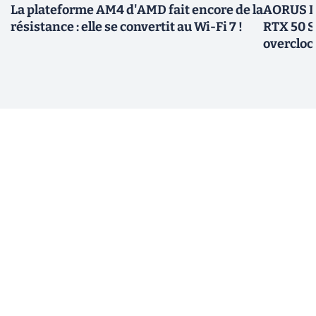
La plateforme AM4 d'AMD fait encore de la
AORUS In
résistance : elle se convertit au Wi-Fi 7 !
RTX 50 S
overcloc