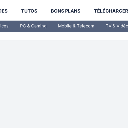
DES
TUTOS
BONS PLANS
TÉLÉCHARGE
vices
PC & Gaming
Mobile & Telecom
TV & Vidé