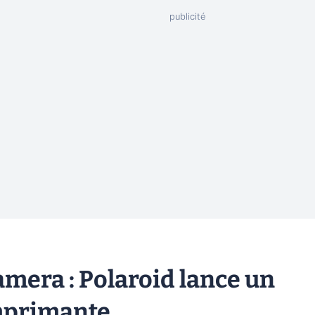
amera : Polaroid lance un
imprimante