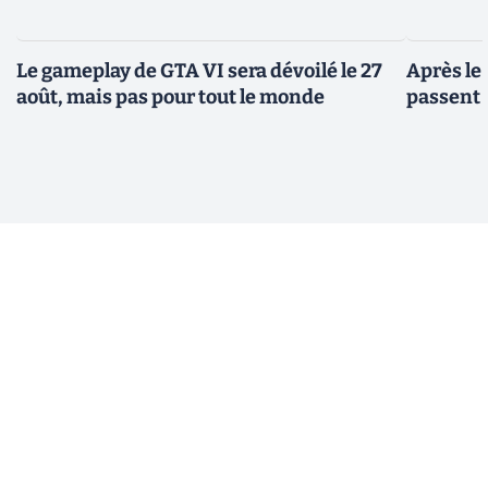
Le gameplay de GTA VI sera dévoilé le 27
Après le
août, mais pas pour tout le monde
passent 