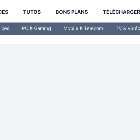
DES
TUTOS
BONS PLANS
TÉLÉCHARGE
vices
PC & Gaming
Mobile & Telecom
TV & Vidé