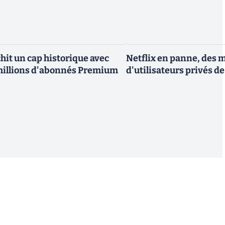
hit un cap historique avec
Netflix en panne, des m
millions d'abonnés Premium
d'utilisateurs privés de