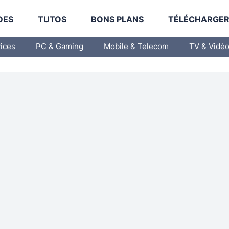
DES
TUTOS
BONS PLANS
TÉLÉCHARGE
vices
PC & Gaming
Mobile & Telecom
TV & Vidé