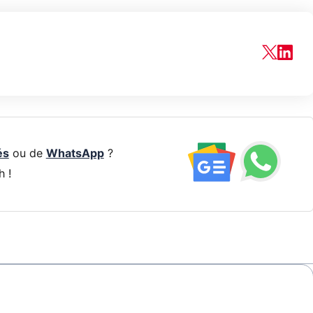
és
ou de
WhatsApp
?
h !