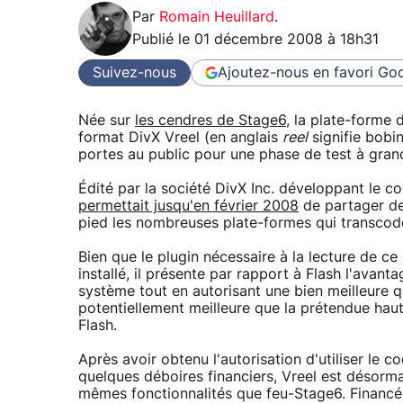
Par
Romain Heuillard
.
Publié le
01 décembre 2008 à 18h31
Suivez-nous
Ajoutez-nous en favori
Goo
Née sur
les cendres de Stage6
, la plate-forme
format DivX Vreel (en anglais
reel
signifie bobi
portes au public pour une phase de test à gran
Édité par la société DivX Inc. développant le
permettait jusqu'en février 2008
de partager de
pied les nombreuses plate-formes qui transcode
Bien que le plugin nécessaire à la lecture de ce
installé, il présente par rapport à Flash l'av
système tout en autorisant une bien meilleure qu
potentiellement meilleure que la prétendue haut
Flash.
Après avoir obtenu l'autorisation d'utiliser le
quelques déboires financiers, Vreel est désorm
mêmes fonctionnalités que feu-Stage6. Financé 