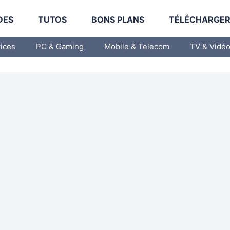
DES
TUTOS
BONS PLANS
TÉLÉCHARGE
vices
PC & Gaming
Mobile & Telecom
TV & Vidé