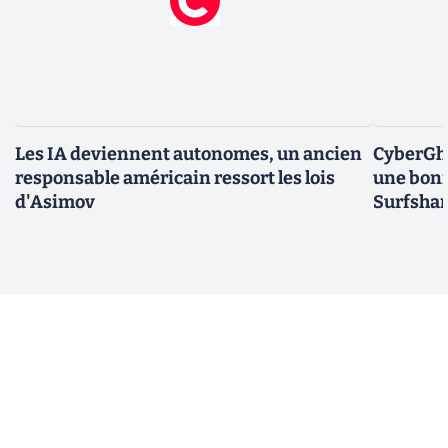
Les IA deviennent autonomes, un ancien
CyberGho
responsable américain ressort les lois
une bonn
d'Asimov
Surfshar