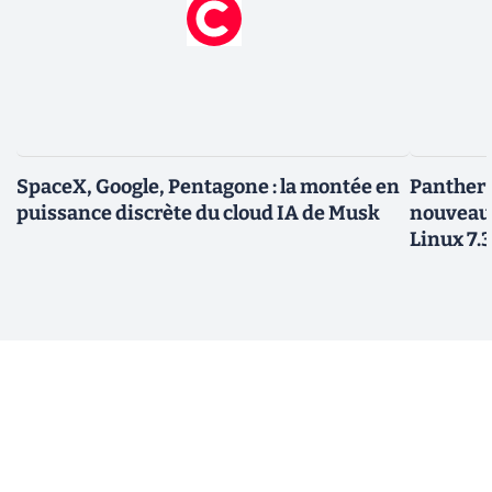
SpaceX, Google, Pentagone : la montée en
Panther L
puissance discrète du cloud IA de Musk
nouveau
Linux 7.