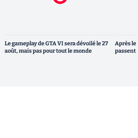
Le gameplay de GTA VI sera dévoilé le 27
Après le
août, mais pas pour tout le monde
passent 