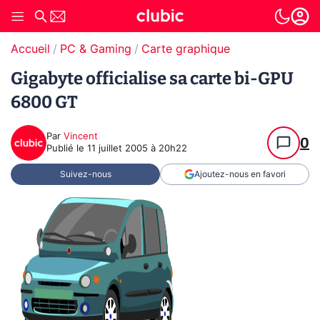
Accueil
PC & Gaming
Carte graphique
Gigabyte officialise sa carte bi-GPU
6800 GT
Par
Vincent
0
Publié le
11 juillet 2005 à 20h22
Suivez-nous
Ajoutez-nous en favori