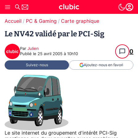
Accueil
PC & Gaming
Carte graphique
Le NV42 validé par le PCI-Sig
Par
Julien
0
Publié le
25 avril 2005 à 10h10
Suivez-nous
Ajoutez-nous en favori
Le site internet du groupement d'intérêt PCI-Sig