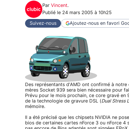
Par
Vincent
.
Publié le
24 mars 2005 à 10h25
Suivez-nous
Ajoutez-nous en favori
Goo
Des représentants d'AMD ont confirmé à notre
mères Socket 939 sera bien nécessaire pour fair
Prévu pour le mois prochain, ce core gravé en 
de la technologie de gravure DSL (
Dual Stress L
mémoire.
Il a été précisé que les chipsets NVIDIA ne pos
bios de certaines cartes nForce 3 ou nForce 4 s
pas encore de Bios adaptés sont signées EPoX e