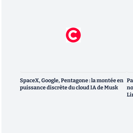
SpaceX, Google, Pentagone : la montée en
Pa
puissance discrète du cloud IA de Musk
no
Li