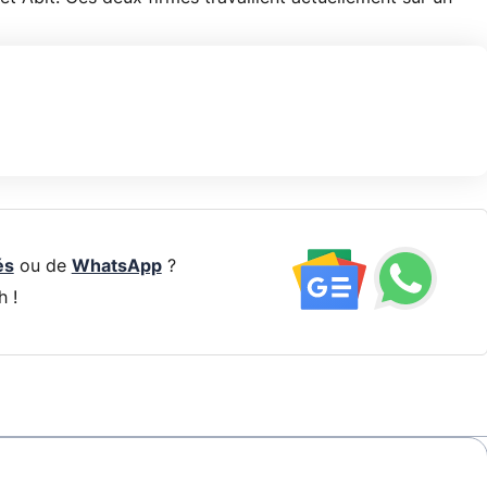
és
ou de
WhatsApp
?
h !