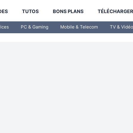
DES
TUTOS
BONS PLANS
TÉLÉCHARGE
vices
PC & Gaming
Mobile & Telecom
TV & Vidé