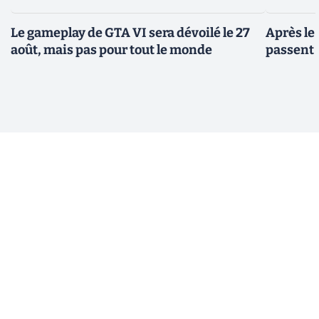
Le gameplay de GTA VI sera dévoilé le 27
Après le
août, mais pas pour tout le monde
passent 